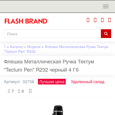
»
Каталог
»
Модели
»
Флешка Металлическая Ручка Тектум
"Tectum Pen" R232
Флешка Металлическая Ручка Тектум
"Tectum Pen" R232 черный 4 Гб
Артикул:
32738
Лучшая цена
Удаленный склад
7
0