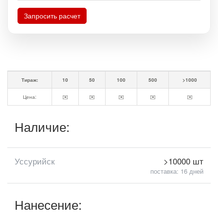
Запросить расчет
Тираж:
10
50
100
500
>1000
Цена:
✉️
✉️
✉️
✉️
✉️
Наличие:
Уссурийск
>10000 шт
поставка: 16 дней
Нанесение: