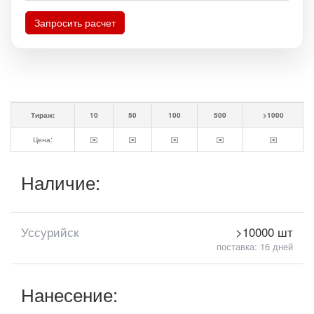
Запросить расчет
Тираж:
10
50
100
500
>1000
Цена:
✉️
✉️
✉️
✉️
✉️
Наличие:
Уссурийск
>10000 шт
поставка: 16 дней
Нанесение: