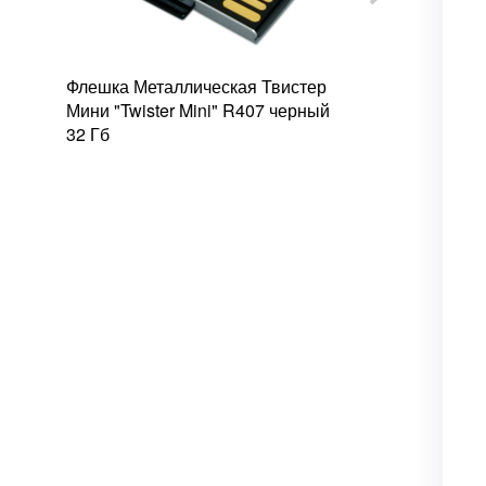
Флешка Металлическая Твистер
Флешка Мета
Мини "Twister Mini" R407 черный
Порос "Poro
32 Гб
32 Гб