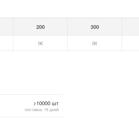
200
300
✉️
✉️
>10000 шт
поставка: 16 дней