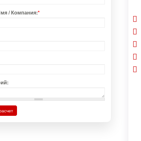
мя / Компания:
*
ий:
расчет