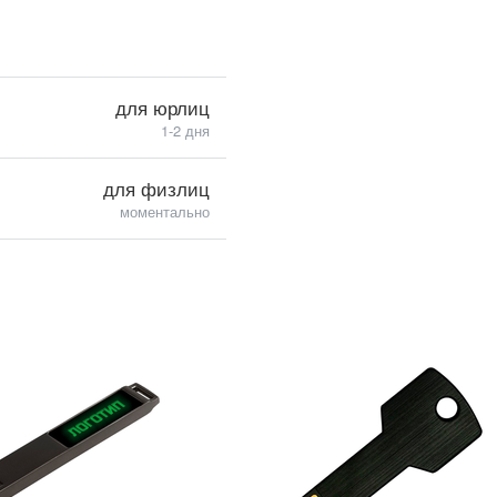
для юрлиц
1-2 дня
для физлиц
моментально