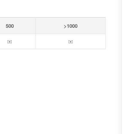
500
>1000
✉️
✉️