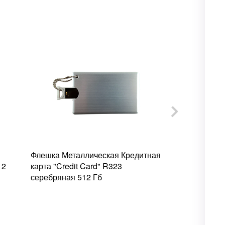
Флешка Металлическая Кредитная
Флешка Мета
12
карта "Credit Card" R323
Ключ "Wrenc
серебряная 512 Гб
512 Гб