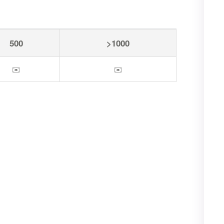
500
>1000
✉️
✉️