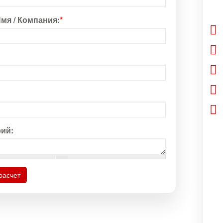
мя / Компания:
*
ий:
расчет