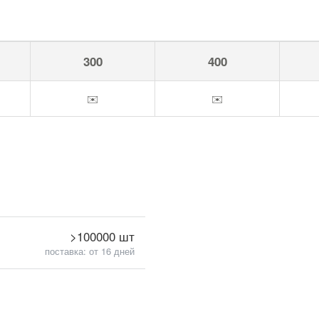
300
400
✉️
✉️
>100000 шт
поставка: от 16 дней