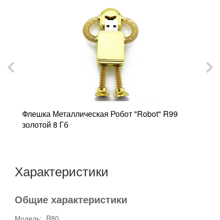
Флешка Металлическая Робот "Robot" R99
Ф
золотой 8 Гб
M
Характеристики
Общие характеристики
Модель:
R80