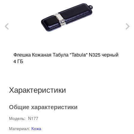
Флешка Кожаная Табула "Tabula" N325 черный
Ф
4 ГБ
4
Характеристики
Общие характеристики
Модель:
N177
Материал:
Кожа