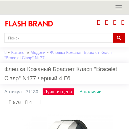
»
Каталог
»
Модели
»
Флешка Кожаная Браслет Класп
"Bracelet Clasp" N177
Флешка Кожаный Браслет Класп "Bracelet
Clasp" N177 черный 4 Гб
Артикул:
21130
Лучшая цена
В наличии
876
4