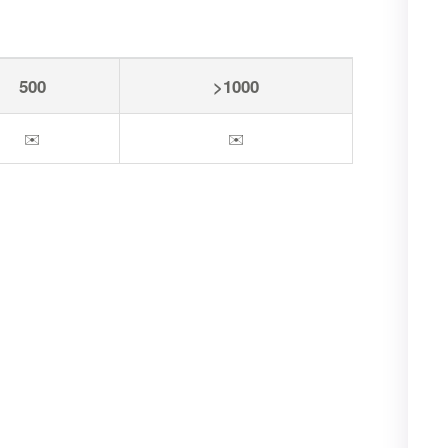
500
>1000
✉️
✉️