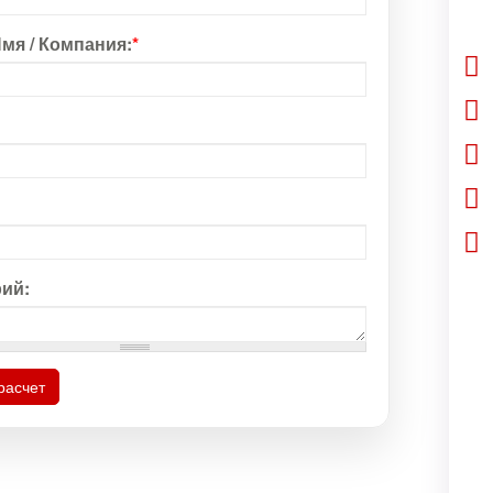
мя / Компания:
*
ий:
расчет