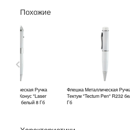
Похожие
ка
Флешка Металлическая Ручка
Флешка П
er
Тектум "Tectum Pen" R232 белый 8
"Stroma" 
Гб
Гб
Характеристики