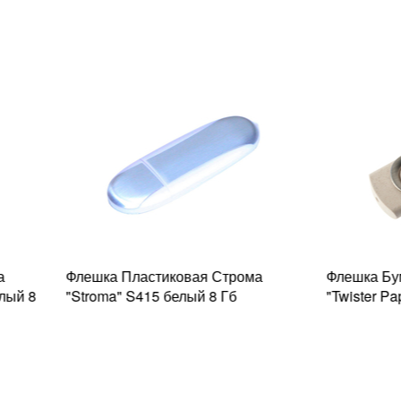
ластиковая Строма
Флешка Бумажная Твистер
S415 белый 8 Гб
"Twister Paper" D490 белый 8 