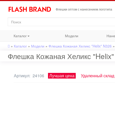
Флешки оптом с нанесением логотипа
Каталог
Модели
Нане
»
Каталог
»
Модели
»
Флешка Кожаная Хеликс "Helix" N326
»
Флешка Кожаная Хеликс "Helix"
Артикул:
24106
Лучшая цена
Удаленный склад