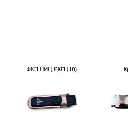
П НИЦ РКП (10)
Крибрум