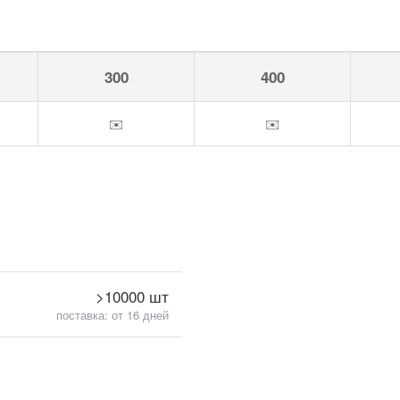
300
400
✉️
✉️
>10000 шт
поставка: от 16 дней