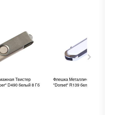
Флешка Металлическая Дорсет
Флешка Мет
Гб
"Dorset" R139 белый 8 Гб
Автомобиль Б
Veyron" R130