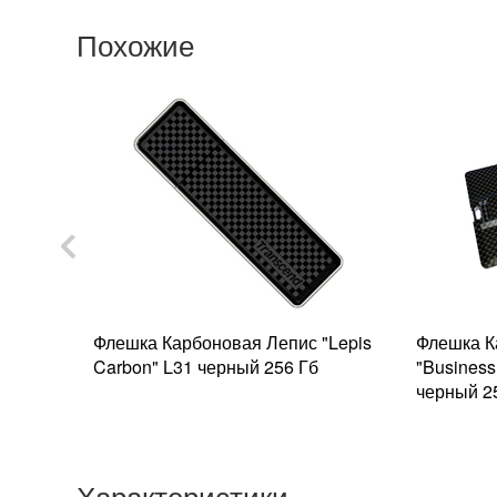
Похожие
Флешка Карбоновая Лепис "Lepis
Флешка К
 "BMW
Carbon" L31 черный 256 Гб
"Business
 Гб
черный 2
Характеристики