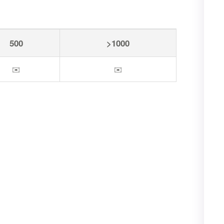
500
>1000
✉️
✉️