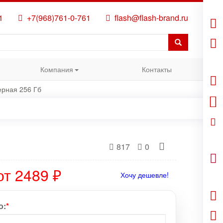
1
+7(968)761-0-761
flash@flash-brand.ru
Компания
Контакты
ерная 256 Гб
б
817
0
от 2489 ₽
Хочу дешевле!
о:
*