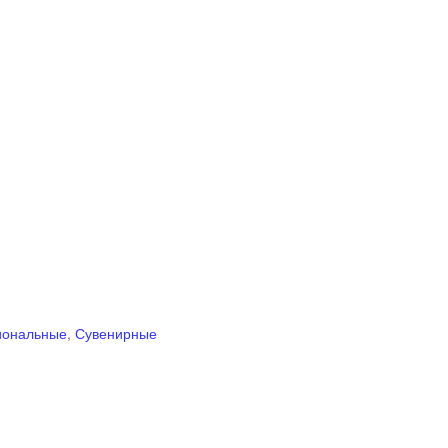
иональные
,
Сувенирные