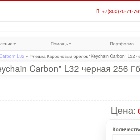
+7(800)70-71-76
сение
Помощь
Портфолио
Carbon" L32
»
Флешка Карбоновый брелок "Keychain Carbon" L32 ч
ychain Carbon" L32 черная 256 Г
Цена:
Количеств