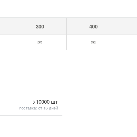
300
400
✉️
✉️
>10000 шт
поставка: от 16 дней