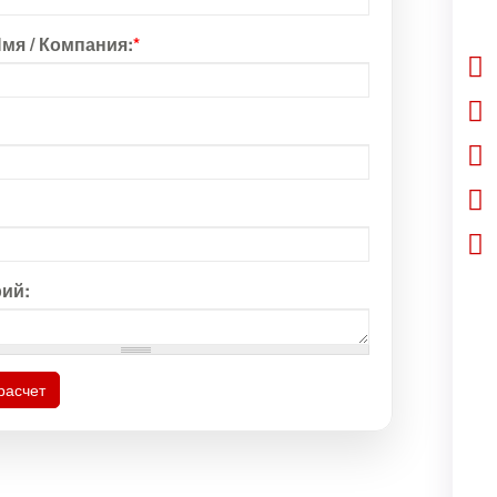
мя / Компания:
*
ий:
расчет