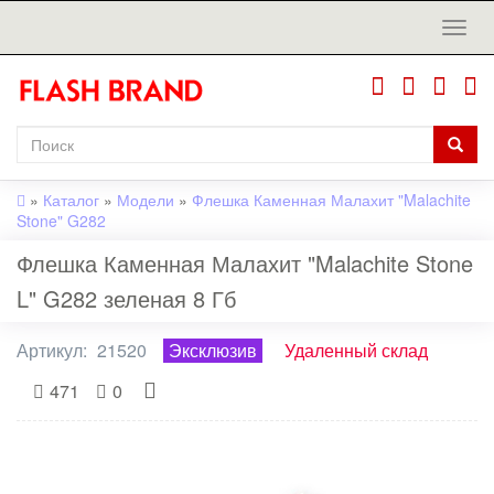
»
Каталог
»
Модели
»
Флешка Каменная Малахит "Malachite
Stone" G282
Флешка Каменная Малахит "Malachite Stone
L" G282 зеленая 8 Гб
Артикул:
21520
Эксклюзив
Удаленный склад
471
0