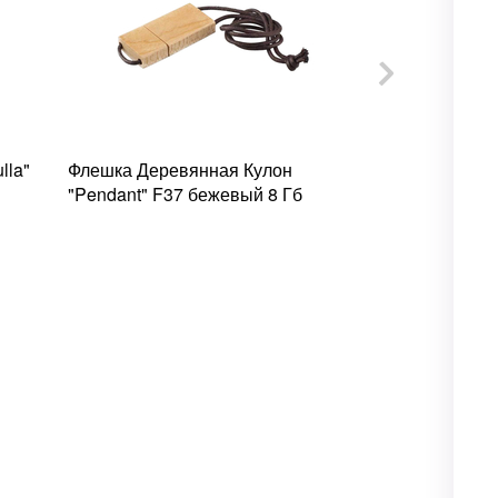
lla"
Флешка Деревянная Кулон
Флешка Дер
"Pendant" F37 бежевый 8 Гб
"Flower Woo