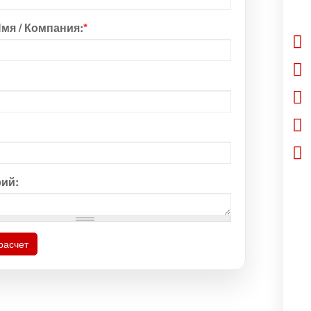
мя / Компания:
*
ий:
расчет