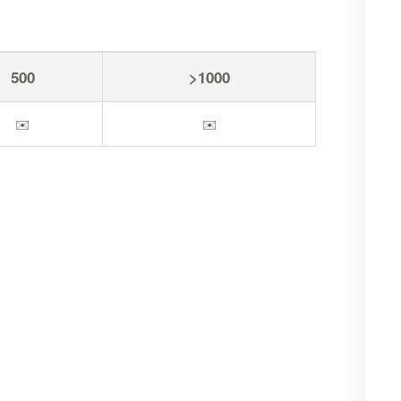
500
>1000
✉️
✉️