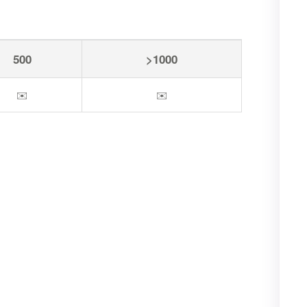
500
>1000
✉️
✉️