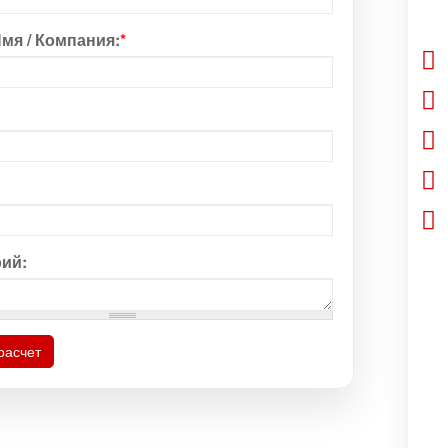
мя / Компания:
*
ий:
расчет