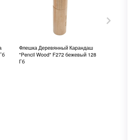
а
Флешка Деревянный Карандаш
Флешка Дере
Гб
"Pencil Wood" F272 бежевый 128
F114 бежевы
Гб