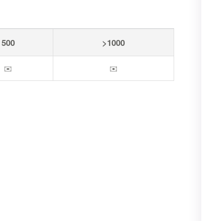
500
>1000
✉️
✉️