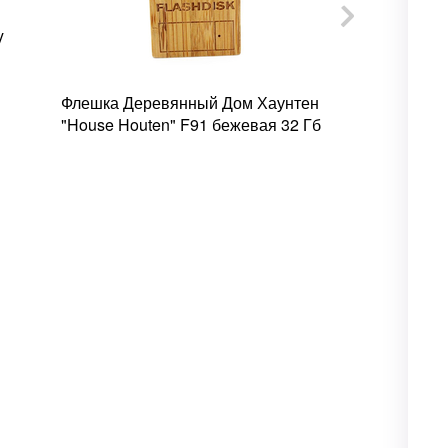
y
Флешка Деревянный Дом Хаунтен
Флешка Дер
"House Houten" F91 бежевая 32 Гб
Король "Che
32 Гб