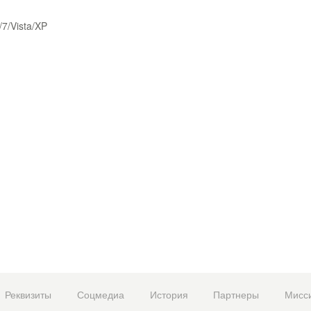
/7/Vista/XP
Реквизиты
Соцмедиа
История
Партнеры
Мисс