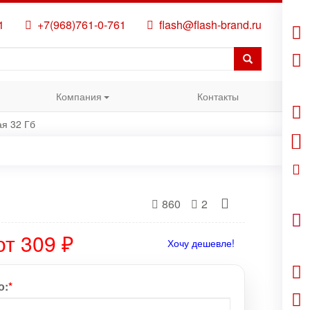
1
+7(968)761-0-761
flash@flash-brand.ru
Компания
Контакты
ая 32 Гб
860
2
от 309 ₽
Хочу дешевле!
о:
*