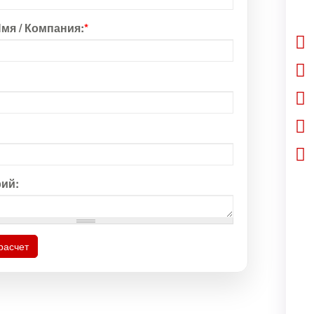
мя / Компания:
*
ий:
расчет