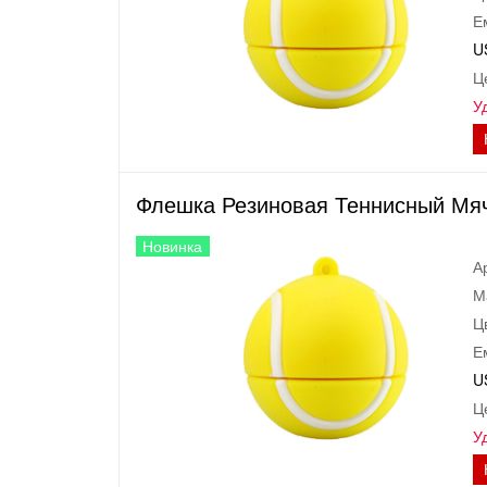
Е
U
Ц
У
Флешка Резиновая Теннисный Мяч 
Новинка
А
М
Ц
Е
U
Ц
У