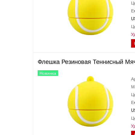
Ц
Е
U
Ц
У
Флешка Резиновая Теннисный Мяч 
Новинка
А
М
Ц
Е
U
Ц
У