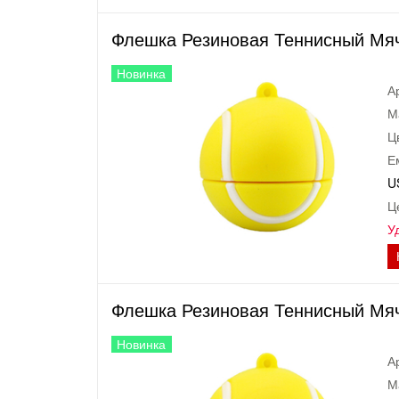
Флешка Резиновая Теннисный Мяч 
Новинка
А
М
Ц
Е
U
Ц
У
Флешка Резиновая Теннисный Мяч 
Новинка
А
М