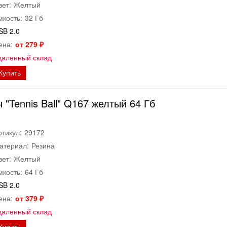
вет:
Желтый
мкость:
32 Гб
SB 2.0
ена:
от 279 ₽
даленный склад
Купить
"Tennis Ball" Q167 желтый 64 Гб
ртикул:
29172
атериал:
Резина
вет:
Желтый
мкость:
64 Гб
SB 2.0
ена:
от 379 ₽
даленный склад
Купить