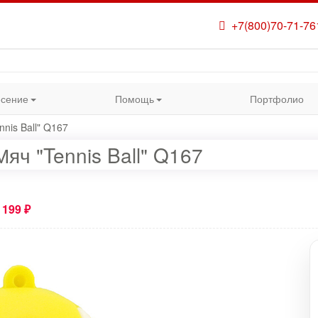
+7(800)70-71-76
сение
Помощь
Портфолио
nis Ball" Q167
ч "Tennis Ball" Q167
 199 ₽