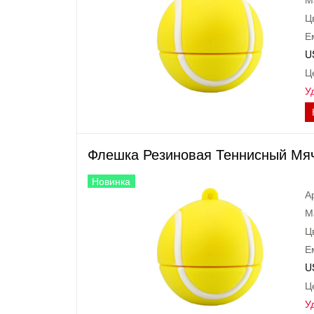
Ц
Е
U
Ц
У
Флешка Резиновая Теннисный Мяч 
Новинка
А
М
Ц
Е
U
Ц
У