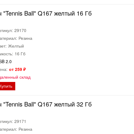
"Tennis Ball" Q167 желтый 16 Гб
ртикул:
29170
атериал:
Резина
вет:
Желтый
мкость:
16 Гб
SB 2.0
ена:
от 259 ₽
даленный склад
Купить
"Tennis Ball" Q167 желтый 32 Гб
ртикул:
29171
атериал:
Резина