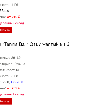
мкость:
4 Гб
SB 2.0
ена:
от 219 ₽
даленный склад
Купить
"Tennis Ball" Q167 желтый 8 Гб
ртикул:
29169
атериал:
Резина
вет:
Желтый
мкость:
8 Гб
SB 2.0
,
USB 3.0
ена:
от 239 ₽
даленный склад
Купить