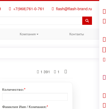
1
+7(968)761-0-761
flash@flash-brand.ru
Компания
Контакты
1 391
1
Количество:
*
Фамилия Имя / Компания:
*