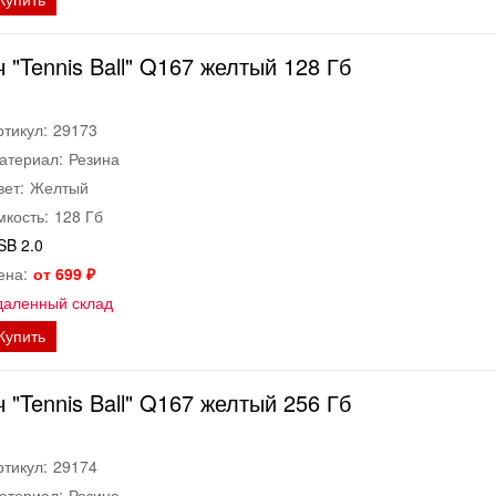
"Tennis Ball" Q167 желтый 128 Гб
ртикул:
29173
атериал:
Резина
вет:
Желтый
мкость:
128 Гб
SB 2.0
ена:
от 699 ₽
даленный склад
Купить
"Tennis Ball" Q167 желтый 256 Гб
ртикул:
29174
атериал:
Резина