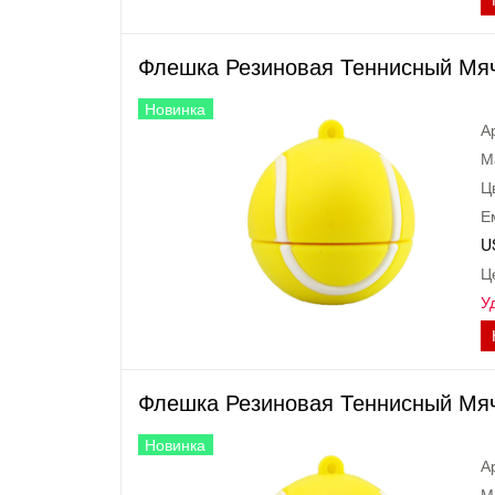
Флешка Резиновая Теннисный Мяч 
Новинка
А
М
Ц
Е
U
Ц
У
Флешка Резиновая Теннисный Мяч 
Новинка
А
М