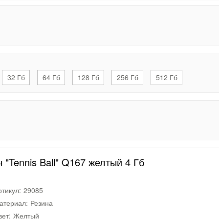
32 Гб
64 Гб
128 Гб
256 Гб
512 Гб
"Tennis Ball" Q167 желтый 4 Гб
ртикул:
29085
атериал:
Резина
вет:
Желтый