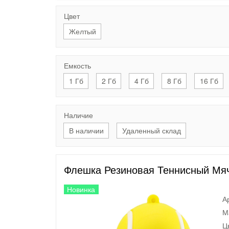
Цвет
Желтый
Емкость
1 Гб
2 Гб
4 Гб
8 Гб
16 Гб
Наличие
В наличии
Удаленный склад
Флешка Резиновая Теннисный Мяч 
Новинка
А
М
Ц