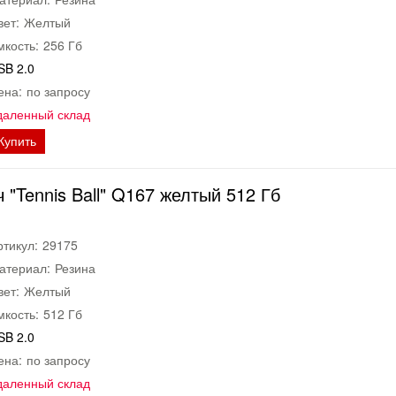
вет:
Желтый
мкость:
256 Гб
SB 2.0
ена:
по запросу
даленный склад
Купить
"Tennis Ball" Q167 желтый 512 Гб
ртикул:
29175
атериал:
Резина
вет:
Желтый
мкость:
512 Гб
SB 2.0
ена:
по запросу
даленный склад