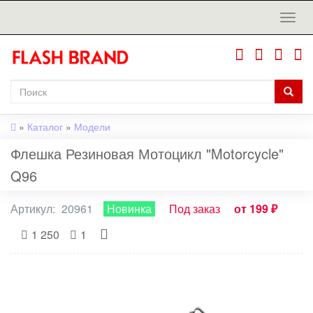
»
Каталог
»
Модели
Флешка Резиновая Мотоцикл "Motorcycle"
Q96
Артикул:
20961
Новинка
Под заказ
от 199 ₽
1 250
1