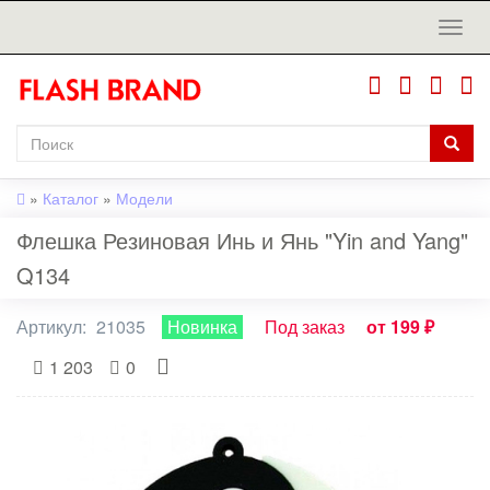
»
Каталог
»
Модели
Флешка Резиновая Инь и Янь "Yin and Yang"
Q134
Артикул:
21035
Новинка
Под заказ
от 199 ₽
1 203
0